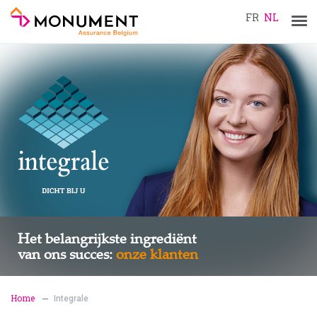
FR
NL
Tog
navi
Het belangrijkste ingrediënt
van ons succes:
onze klanten
Home
Integrale