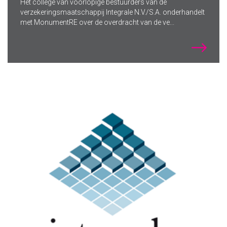
Het college van voorlopige bestuurders van de
verzekeringsmaatschappij Integrale N.V./S.A. onderhandelt
met MonumentRE over de overdracht van de ve...