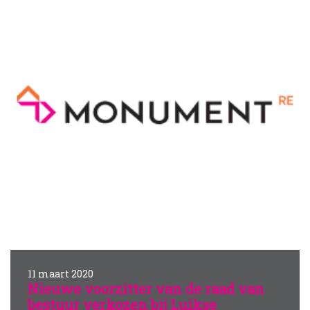
11 maart 2020
Nieuwe voorzitter van de raad van
bestuur verkozen bij Luikse