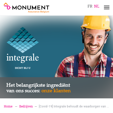
FR
NL
Tog
navi
Het belangrijkste ingrediënt
van ons succes:
onze klanten
Home
Bedrijven
[Covid-19] Integrale behoudt de waarborgen van ...