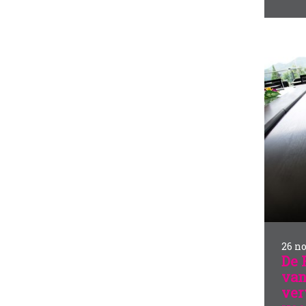
26 n
De 
van
ver