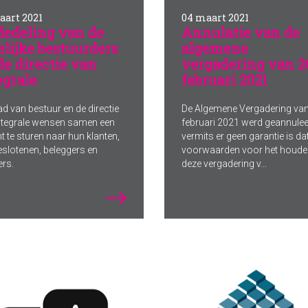
aart 2021
04 maart 2021
edeling van de
Annulatie van de
delijke bestuurders
algemene
de directie van
vergadering van 2
egrale
februari 2021
ad van bestuur en de directie
De Algemene Vergadering va
ntegrale wensen samen een
februari 2021 werd geannule
t te sturen naar hun klanten,
vermits er geen garantie is da
slotenen, beleggers en
voorwaarden voor het houde
ers.
deze vergadering v...