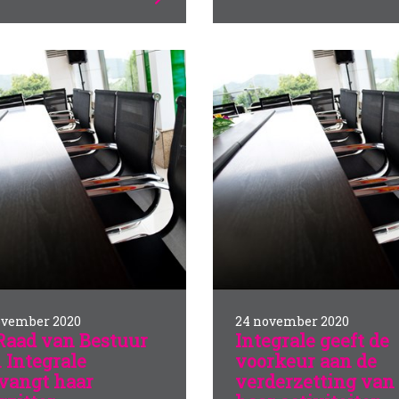
ovember 2020
24 november 2020
Raad van Bestuur
Integrale geeft de
 Integrale
voorkeur aan de
vangt haar
verderzetting van