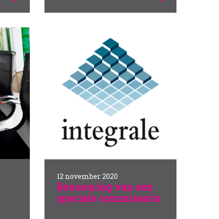
12 november 2020
Benoeming van een
speciale commissaris