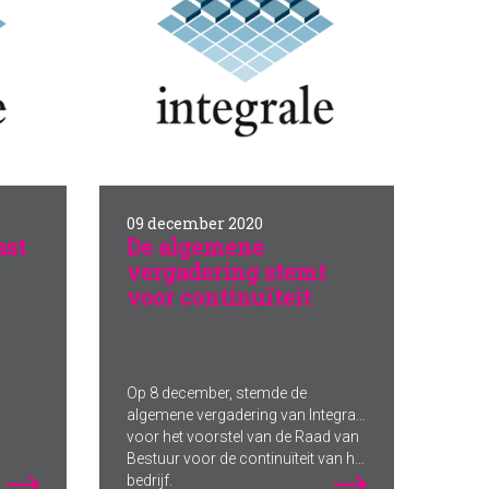
09 december 2020
ast
De algemene
vergadering stemt
voor continuïteit
Op 8 december, stemde de
algemene vergadering van Integrale
voor het voorstel van de Raad van
Bestuur voor de continuïteit van het
bedrijf.