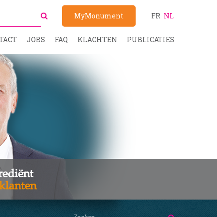
MyMonument
FR
NL
TACT
JOBS
FAQ
KLACHTEN
PUBLICATIES
rediënt
klanten