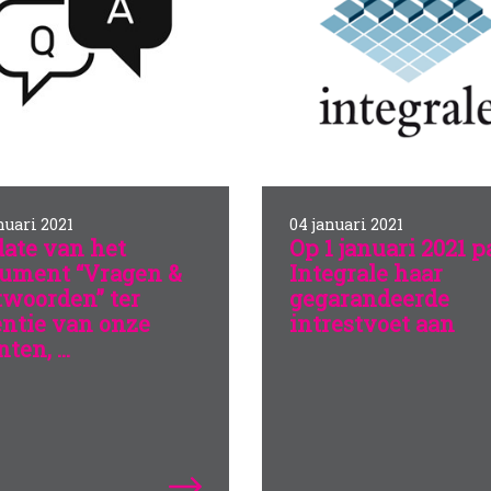
nuari 2021
04 januari 2021
ate van het
Op 1 januari 2021 p
ument “Vragen &
Integrale haar
woorden” ter
gegarandeerde
entie van onze
intrestvoet aan
ten, ...