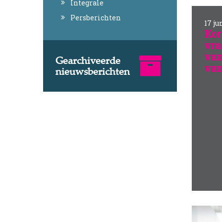
Integrale
Persberichten
17 ju
Kor
vra
van
Gearchiveerde
van
nieuwsberichten