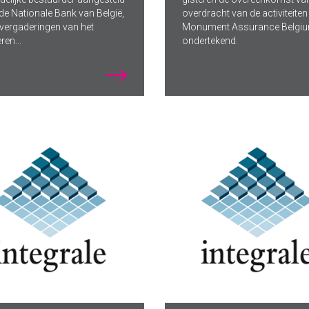
de Nationale Bank van België,
overdracht van de activiteite
e vergaderingen van het
Monument Assurance Belgi
ren...
ondertekend.