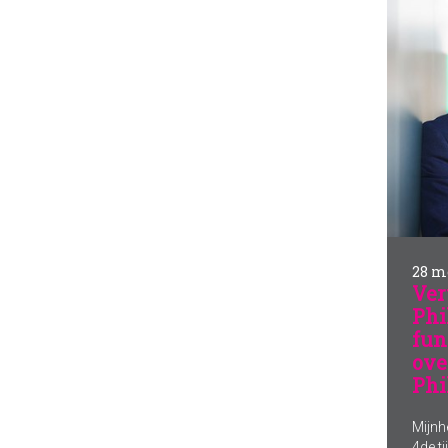
28 m
Ver
Phi
fun
ove
Phi
Mijnh
4de t