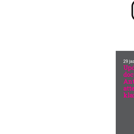
29 ja
Upd
doc
Ant
att
klan