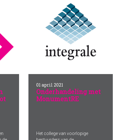
01 april 2021
n
Onderhandeling met
ot
MonumentRE
en
Het college van voorlopige
n de
bestuurders van de