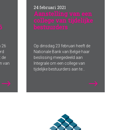
24 februari 2021
Aanstelling van een
college van tijdelijke
6
bestuurders
n 26
Op dinsdag 23 februari heeft de
erd
Nationale Bank van België haar
t de
beslissing meegedeeld aan
n van
Integrale om een college van
tijdelijke bestuurders aan te...