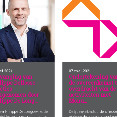
ei 2021
07 mei 2021
vanging van
Ondertekening va
lippe Delfosse -
de overeenkomst t
cties
overdracht van de
rgenomen door
activiteiten met
lippe De Long...
Monu...
eer Philippe De Longueville, de
De tijdelijke bestuurders hebb
ijdelijke bestuurder aangesteld
gisteren de overeenkomst va