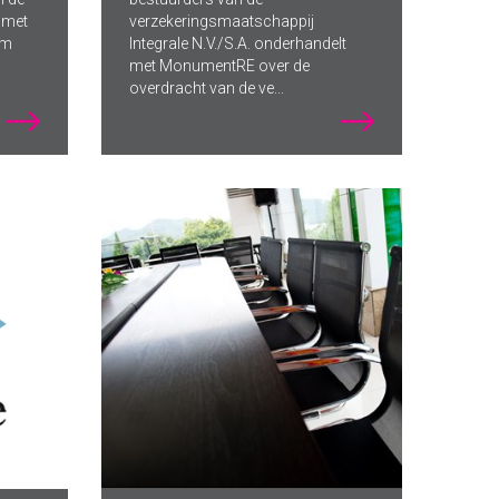
n met
verzekeringsmaatschappij
um
Integrale N.V./S.A. onderhandelt
met MonumentRE over de
overdracht van de ve...