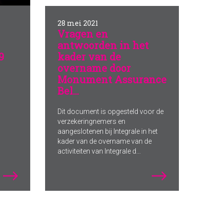
28 mei 2021
Vragen en
antwoorden in het
9
kader van de
overname door
Monument Assurance
Bel...
Dit document is opgesteld voor de
verzekeringnemers en
aangeslotenen bij Integrale in het
kader van de overname van de
activiteiten van Integrale d...