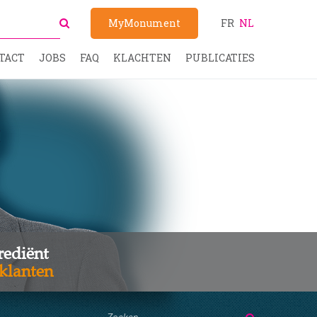
MyMonument
FR
NL
TACT
JOBS
FAQ
KLACHTEN
PUBLICATIES
rediënt
klanten