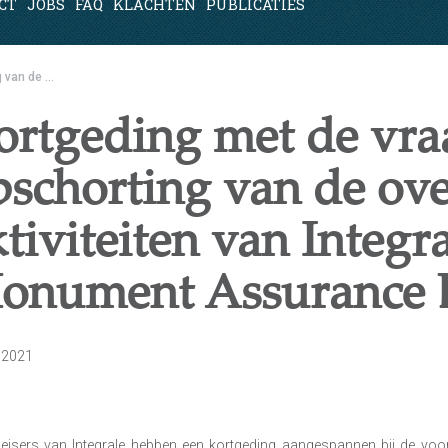
CT
JOBS
FAQ
KLACHTEN
PUBLICATIES
van de ...
ortgeding met de vra
pschorting van de ov
tiviteiten van Integr
onument Assurance 
i 2021
eisers van Integrale hebben een kortgeding aangespannen bij de vo