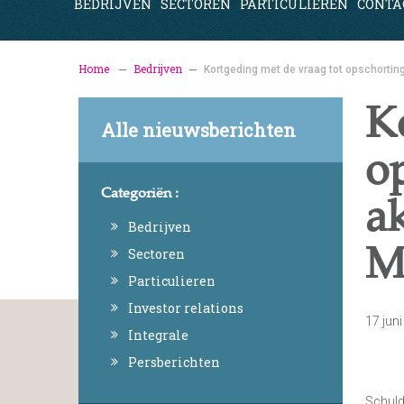
BEDRIJVEN
SECTOREN
PARTICULIEREN
CONTA
Home
Bedrijven
Kortgeding met de vraag tot opschorting 
K
Alle nieuwsberichten
o
Categoriën :
ak
Bedrijven
M
Sectoren
Particulieren
Investor relations
17 jun
Integrale
Persberichten
Schuld