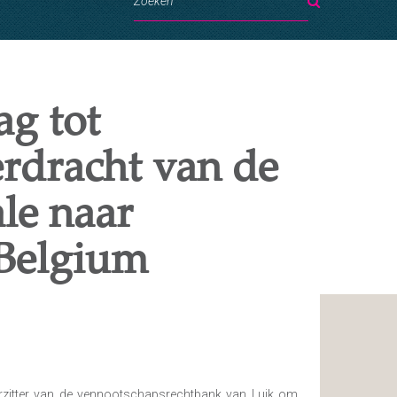
ag tot
erdracht van de
ale naar
Belgium
orzitter van de vennootschapsrechtbank van Luik om