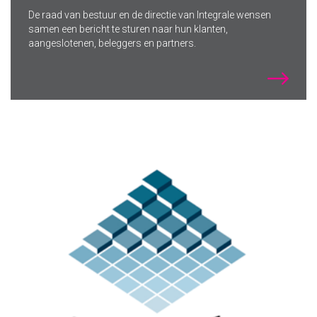
De raad van bestuur en de directie van Integrale wensen
samen een bericht te sturen naar hun klanten,
aangeslotenen, beleggers en partners.