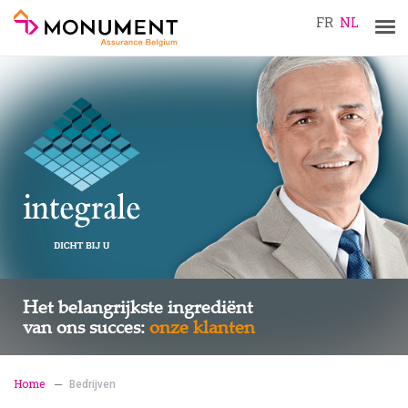
FR
NL
Tog
navi
Het belangrijkste ingrediënt
van ons succes:
onze klanten
Home
Bedrijven