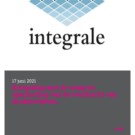
17 juni 2021
Kortgeding met de vraag tot
opschorting van de overdracht van
de aktiviteiten...