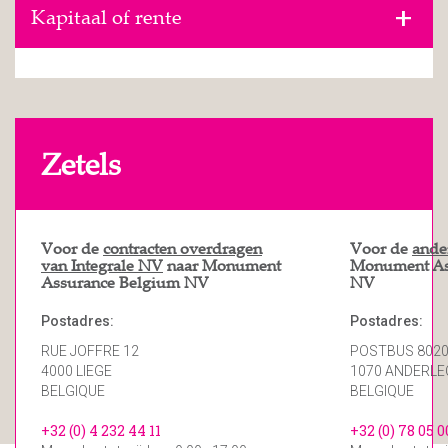
Kapitaal of rente
Zetels
Voor de
contracten overdragen
Voor de
ande
van Integrale NV
naar Monument
Monument As
Assurance Belgium NV
NV
Postadres:
Postadres:
RUE JOFFRE 12
POSTBUS 802
4000 LIEGE
1070 ANDERL
BELGIQUE
BELGIQUE
+32 (0) 4 232 44 11
+32 (0) 78 05 0