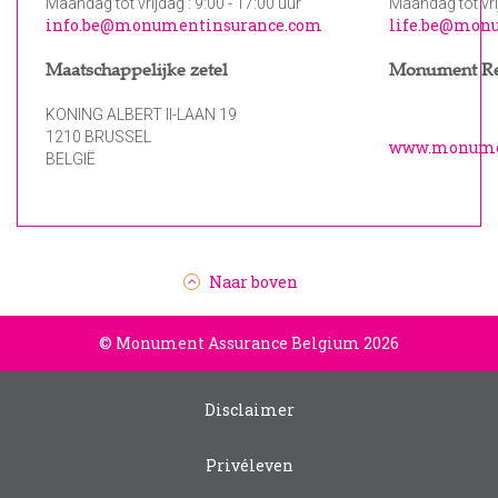
Maandag tot vrijdag : 9:00 - 17:00 uur
Maandag tot vrij
info.be@monumentinsurance.com
life.be@mon
Maatschappelijke zetel
Monument R
KONING ALBERT II-LAAN 19
1210 BRUSSEL
www.monume
BELGIË
Naar boven
© Monument Assurance Belgium 2026
Disclaimer
Privéleven