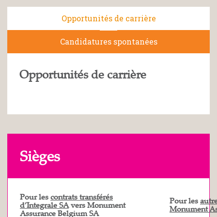
Opportunités de carrière
Candidatures spontanées
Opportunités de carrière
Sièges
Pour les
contrats transférés
Pour les
autre
d’Integrale SA
vers Monument
Monument As
Assurance Belgium SA