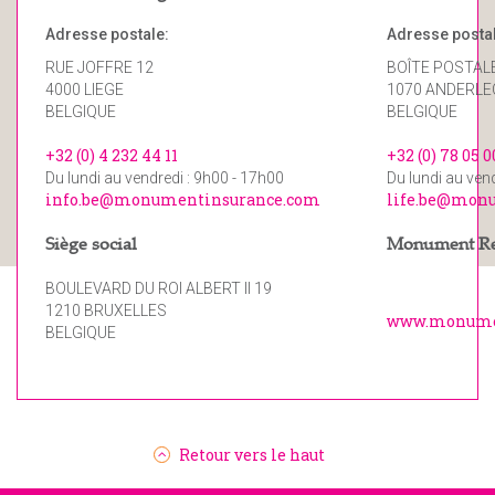
Adresse postale:
Adresse postal
RUE JOFFRE 12
BOÎTE POSTAL
4000 LIEGE
1070 ANDERL
BELGIQUE
BELGIQUE
+32 (0) 4 232 44 11
+32 (0) 78 05 0
Du lundi au vendredi : 9h00 - 17h00
Du lundi au ven
info.be@monumentinsurance.com
life.be@mon
Siège social
Monument R
BOULEVARD DU ROI ALBERT II 19
1210 BRUXELLES
www.monume
BELGIQUE
Retour vers le haut