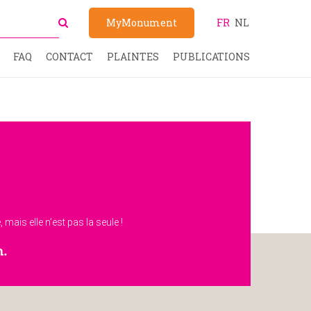
MyMonument
FR
NL
FAQ
CONTACT
PLAINTES
PUBLICATIONS
mais elle n’est pas la seule !
m.